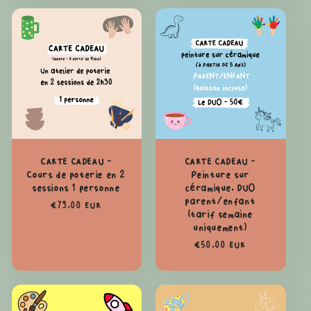
CARTE CADEAU -
CARTE CADEAU -
Cours de poterie en 2
Peinture sur
sessions 1 personne
céramique, DUO
parent/enfant
Prix
€79,00 EUR
(tarif semaine
habituel
uniquement)
Prix
€50,00 EUR
habituel