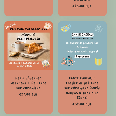
(SEMAINE)
Prix
€25,00 EUR
habituel
Petit déjeuner
CARTE CADEAU -
week-end + Peinture
Atelier de peinture
sur céramique
sur céramique (tarif
adulte, à partir de
Prix
€37,00 EUR
13ans)
habituel
Prix
€32,00 EUR
habituel