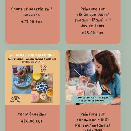
Cours de poterie en 2
Peinture sur
sessions
céramique (tarif
enfant -12ans) + 1
Prix
€79,00 EUR
jus de fruit
habituel
Prix
€25,00 EUR
habituel
Tarif étudiant
Peinture sur
céramique - DUO
Prix
€26,00 EUR
Parent/enfant(s)
habituel